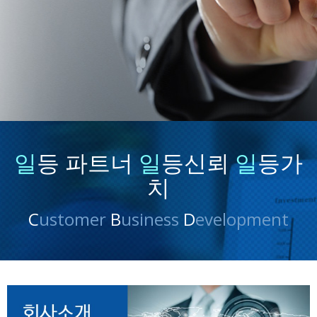
일
등 파트너
일
등신뢰
일
등가
치
C
ustomer
B
usiness
D
evelopment