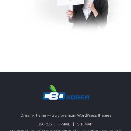
Dream-Theme — truly
premium WordPress themes
KAIROS
|
E-MAIL
|
SITEMAP